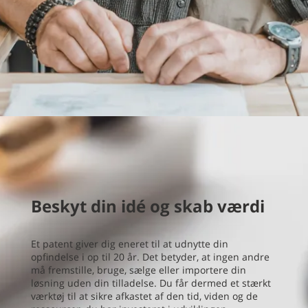
B
eskyt din idé og skab værdi
Et patent giver dig eneret til at udnytte din
opfindelse i op til 20 år. Det betyder, at ingen andre
må fremstille, bruge, sælge eller importere din
løsning uden din tilladelse. Du får dermed et stærkt
værktøj til at sikre afkastet af den tid, viden og de