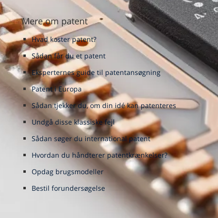
Mere om patent
Hvad koster patent?
Sådan får du et patent
Eksperternes guide til patentansøgning
Patent i Europa
Sådan tjekker du, om din idé kan patenteres
Undgå disse klassiske fejl
Sådan søger du international patent
Hvordan du håndterer patentkrænkelser?
Opdag brugsmodeller
Bestil forundersøgelse