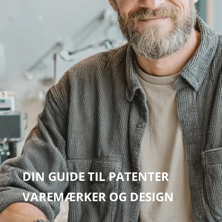
DESIGN
BESTIL
OM OS
DIN GUIDE TIL PATENTER
VAREMÆRKER OG DESIGN
KONTAKT