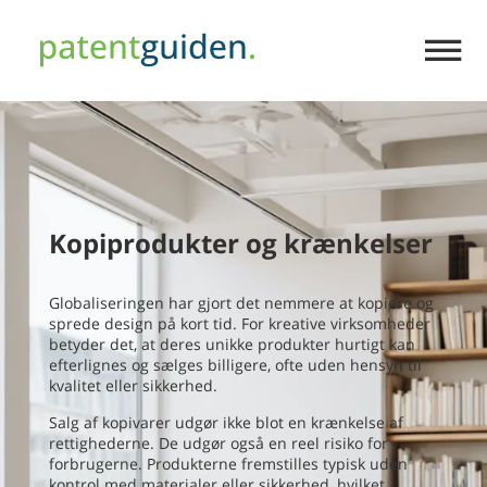
PATENTER
Kopiprodukter og krænkelser
Globaliseringen har gjort det nemmere at kopiere og
sprede design på kort tid. For kreative virksomheder
betyder det, at deres unikke produkter hurtigt kan
VAREMÆRKER
efterlignes og sælges billigere, ofte uden hensyn til
kvalitet eller sikkerhed.
Salg af kopivarer udgør ikke blot en krænkelse af
rettighederne. De udgør også en reel risiko for
forbrugerne. Produkterne fremstilles typisk uden
kontrol med materialer eller sikkerhed, hvilket