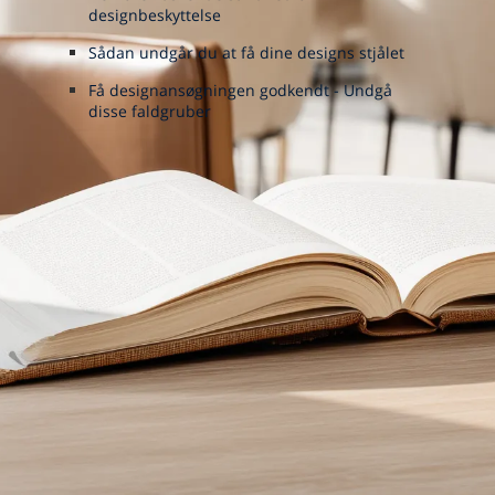
designbeskyttelse
Sådan undgår du at få dine designs stjålet
Få designansøgningen godkendt - Undgå
disse faldgruber