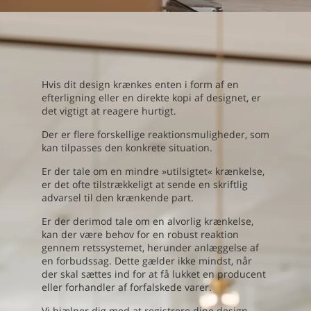
Hvis dit design krænkes enten i form af en
efterligning eller en direkte kopi af designet, er
det vigtigt at reagere hurtigt.
Der er flere forskellige reaktionsmuligheder, som
kan tilpasses den konkrete situation.
Er der tale om en mindre »utilsigtet« krænkelse,
er det ofte tilstrækkeligt at sende en skriftlig
advarsel til den krænkende part.
Er der derimod tale om en alvorlig krænkelse,
kan der være behov for en robust reaktion
gennem retssystemet, herunder anlæggelse af
en forbudssag. Dette gælder ikke mindst, når
der skal sættes ind for at få lukket en producent
eller forhandler af forfalskede varer.
Vi hjælper dig med at registrere dine design,