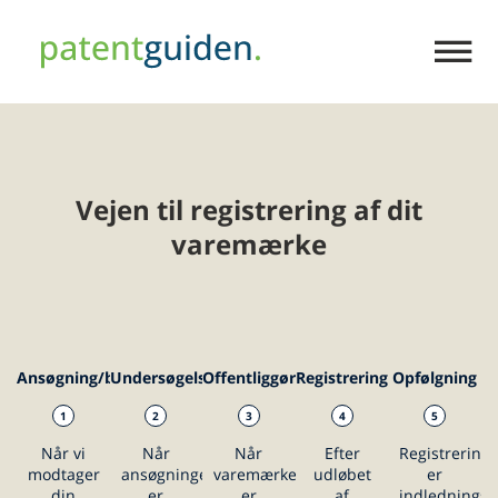
Vejen til registrering af dit
PATENTER
varemærke
VAREMÆRKER
Ansøgning/bestilling
Undersøgelse
Offentliggørelse
Registrering
Opfølgning
1
2
3
4
5
Når vi
Når
Når
Efter
Registrering
modtager
ansøgningen
varemærket
udløbet
er
din
er
er
af
indledningsv