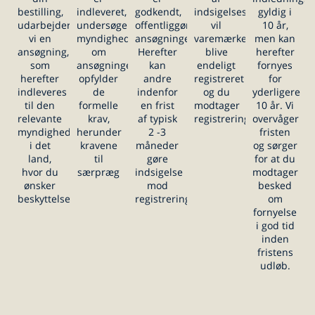
bestilling,
DESIGN
indleveret,
godkendt,
indsigelsesperioden
gyldig i
udarbejder
undersøger
offentliggøres
vil
10 år,
vi en
myndigheden
ansøgningen.
varemærket
men kan
ansøgning,
om
Herefter
blive
herefter
som
ansøgningen
kan
endeligt
fornyes
herefter
opfylder
andre
registreret
for
indleveres
de
indenfor
og du
yderligere
til den
formelle
en frist
modtager
10 år. Vi
BESTIL
relevante
krav,
af typisk
registreringsbeviset
overvåger
myndighed
herunder
2 -3
fristen
i det
kravene
måneder
og sørger
land,
til
gøre
for at du
hvor du
særpræg
indsigelse
modtager
ønsker
mod
besked
beskyttelse
registreringen
om
OM OS
fornyelse
i god tid
inden
fristens
udløb.
KONTAKT