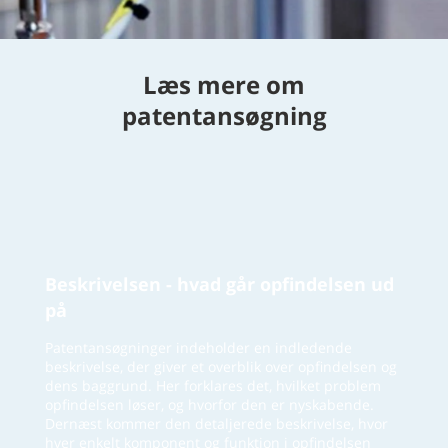
Læs mere om
patentansøgning
Beskrivelsen - hvad går opfindelsen ud
på
Patentansøgninger indeholder en indledende
beskrivelse, der giver et overblik over opfindelsen og
dens baggrund. Her forklares det, hvilket problem
opfindelsen løser, og hvorfor den er nyskabende.
Dernæst kommer den detaljerede beskrivelse, hvor
hver enkelt komponent og funktion i opfindelsen