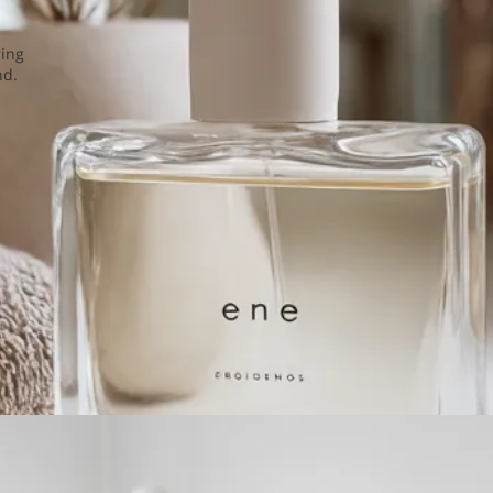
ring
nd.