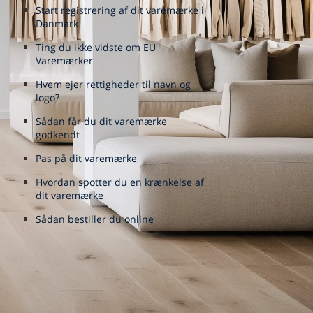
Start registrering af dit varemærke i
Danmark
Ting du ikke vidste om EU
Varemærker
Hvem ejer rettigheder til navn og
logo?
Sådan får du dit varemærke
godkendt
Pas på dit varemærke
Hvordan spotter du en krænkelse af
dit varemærke
Sådan bestiller du online