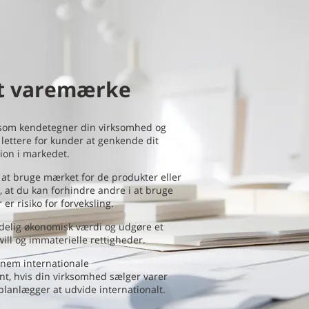
et varemærke
, som kendetegner din virksomhed og
lettere for kunder at genkende dit
tion i markedet.
l at bruge mærket for de produkter eller
, at du kan forhindre andre i at bruge
er risiko for forveksling.
delig økonomisk værdi og udgøre et
will og immaterielle rettigheder.
nnem internationale
t, hvis din virksomhed sælger varer
planlægger at udvide internationalt.