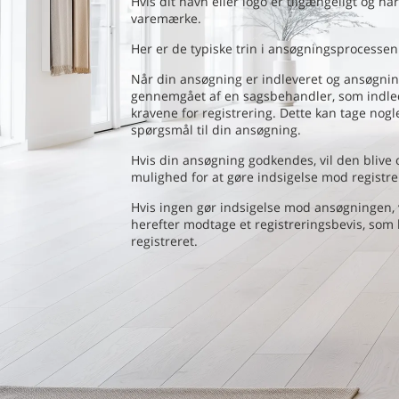
Hvis dit navn eller logo er tilgængeligt og ha
varemærke.
Her er de typiske trin i ansøgningsprocessen
Når din ansøgning er indleveret og ansøgning
gennemgået af en sagsbehandler, som indled
kravene for registrering. Dette kan tage nogle
spørgsmål til din ansøgning.
Hvis din ansøgning godkendes, vil den blive o
mulighed for at gøre indsigelse mod registre
Hvis ingen gør indsigelse mod ansøgningen, vi
herefter modtage et registreringsbevis, som
registreret.