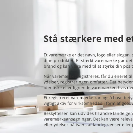
Stå stærkere med 
Et varemærke er det navn, logo eller slogan
dine produkter. Et stærkt varemærke gør det 
brand og kan være med til at styrke din posi
Når varemærket registreres, får du eneret ti
ydelser, registreringen omfatter. Det betyder
identiske eller lignende varemærker, hvis der 
Et registreret varemærke kan også have bety
vigtigt aktiv for virksomheden i form af good
Beskyttelsen kan udvides til andre lande ge
varemærkeansøgninger. Det kan være relevan
eller ydelser på tværs af landegrænser eller 