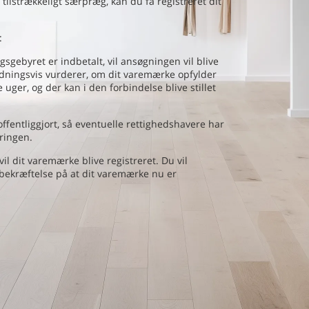
r tilstrækkeligt særpræg, kan du få registreret dit
:
sgebyret er indbetalt, vil ansøgningen vil blive
ningsvis vurderer, om dit varemærke opfylder
 uger, og der kan i den forbindelse blive stillet
ffentliggjort, så eventuelle rettighedshavere har
ringen.
l dit varemærke blive registreret. Du vil
 bekræftelse på at dit varemærke nu er