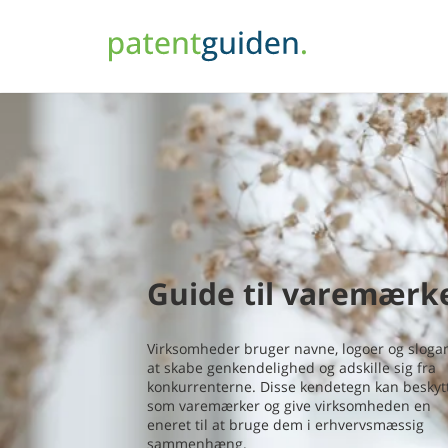
Guide til varemærk
Virksomheder bruger navne, logoer og slogan
at skabe genkendelighed og adskille sig fra
konkurrenterne. Disse kendetegn kan beskyt
som varemærker og give virksomheden en
eneret til at bruge dem i erhvervsmæssig
sammenhæng.