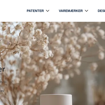
PATENTER
VAREMÆRKER
DES
er
s til
tes