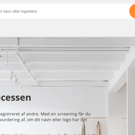
ocessen
registreret af andre. Med en screening får du
vurdering af, om dit navn eller logo har det