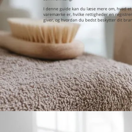
I denne guide kan du læse mere om, hvad et
varemærke er, hvilke rettigheder en registre
giver, og hvordan du bedst beskytter dit bra