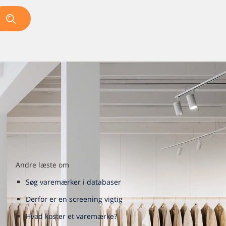
Andre læste om
Søg varemærker i databaser
Derfor er en screening vigtig
Hvad koster et varemærke?